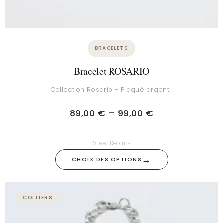
BRACELETS
Bracelet ROSARIO
Collection Rosario – Plaqué argent…
89,00
€
–
99,00
€
View Details
→
CHOIX DES OPTIONS
Plage
de
COLLIERS
prix :