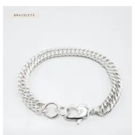
Plage
de
BRACELETS
prix :
69,00 €
à
79,00 €