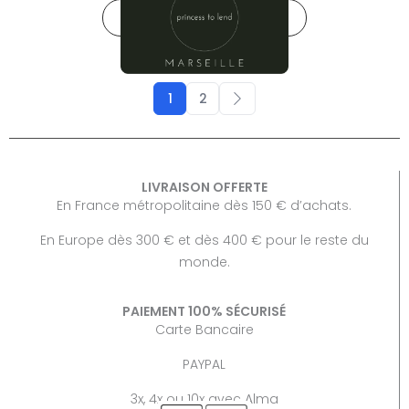
→
AJOUTER AU PANIER
1
2
LIVRAISON OFFERTE
En France métropolitaine dès 150 € d’achats.
En Europe dès 300 € et dès 400 € pour le reste du
monde.
PAIEMENT 100% SÉCURISÉ
Carte Bancaire
PAYPAL
3x, 4x ou 10x avec Alma