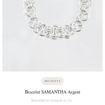
COLLIERS
Collier ROSARIO
Collection Rosario – Plaqué argent…
139,00
€
–
159,00
€
View Details
→
CHOIX DES OPTIONS
BRACELETS
Bracelet SAMANTHA Argent
Bracelet en plaqué or ou…