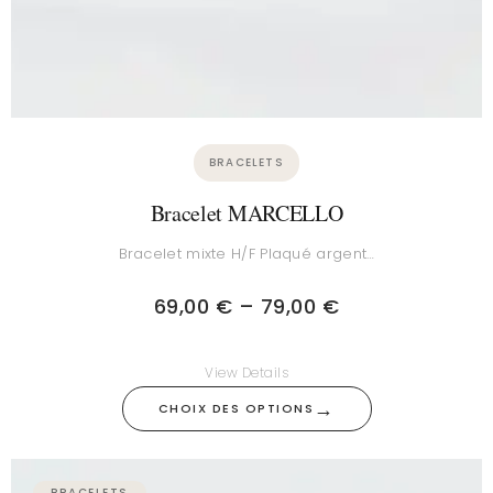
BRACELETS
Bracelet MARCELLO
Bracelet mixte H/F Plaqué argent…
69,00
€
–
79,00
€
View Details
→
CHOIX DES OPTIONS
Plage
BRACELETS