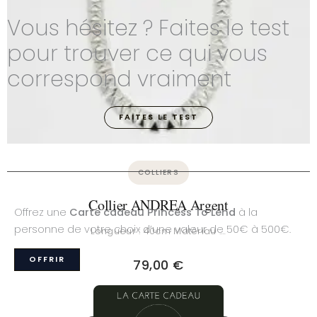
Vous hésitez ? Faites le test
pour trouver ce qui vous
correspond vraiment
FAITES LE TEST
COLLIERS
Collier ANDREA Argent
Offrez une
Carte cadeau Princess To Lend
à la
personne de votre choix d’une valeur de 50€ à 500€.
Longueur : 40cm Matériau :…
OFFRIR
79,00
€
View Details