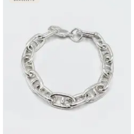
de
prix :
89,00 €
à
99,00 €