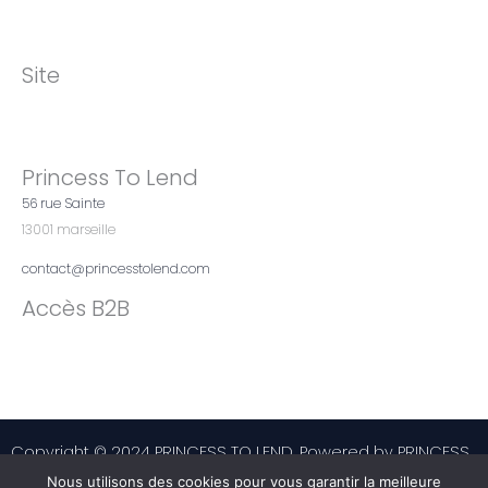
Site
Princess To Lend
56 rue Sainte
13001 marseille
contact@princesstolend.com
Accès B2B
Copyright © 2024 PRINCESS TO LEND. Powered by PRINCESS
TO LEND
Nous utilisons des cookies pour vous garantir la meilleure