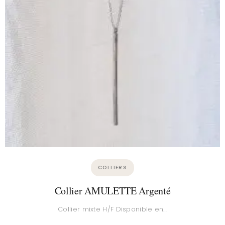
BAGUES
Bague KARMA Argent
Bague KARMA – L'éclat raffiné…
49,00
€
View Details
→
AJOUTER AU PANIER
COLLIERS
Collier AMULETTE Argenté
Collier mixte H/F Disponible en…