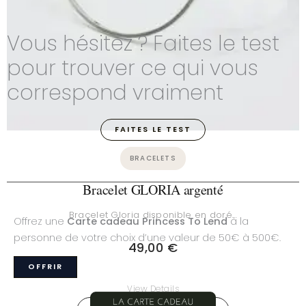
Vous hésitez ? Faites le test
pour trouver ce qui vous
correspond vraiment
FAITES LE TEST
BRACELETS
Bracelet GLORIA argenté
Bracelet Gloria disponible en doré…
Offrez une
Carte cadeau Princess To Lend
à la
personne de votre choix d’une valeur de 50€ à 500€.
49,00
€
OFFRIR
View Details