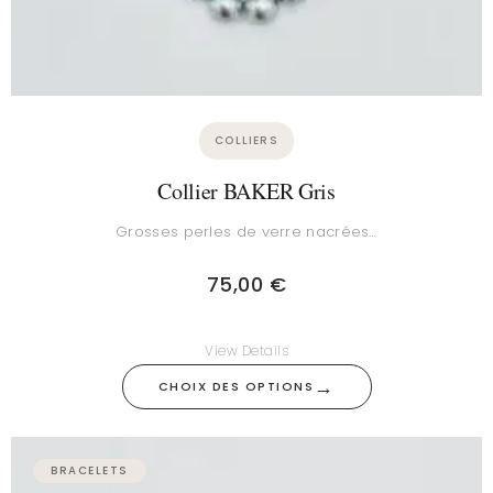
COLLIERS
Collier BAKER Gris
Grosses perles de verre nacrées…
75,00
€
View Details
→
CHOIX DES OPTIONS
BRACELETS