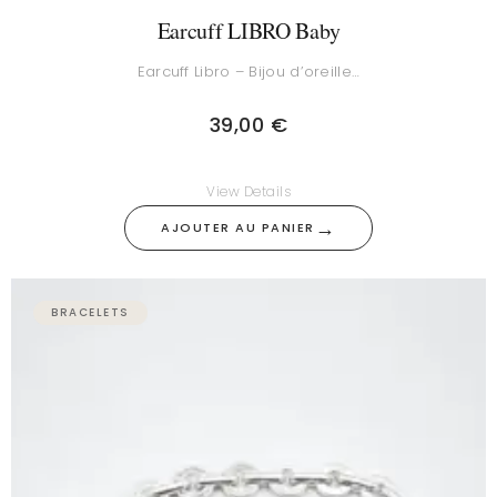
Earcuff LIBRO Baby
Earcuff Libro – Bijou d’oreille…
39,00
€
View Details
→
AJOUTER AU PANIER
Plage
de
BRACELETS
prix :
69,00 €
à
79,00 €