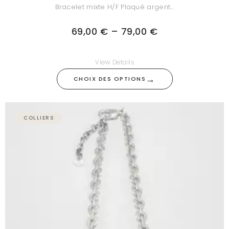
Bracelet mixte H/F Plaqué argent…
69,00
€
–
79,00
€
View Details
→
CHOIX DES OPTIONS
COLLIERS