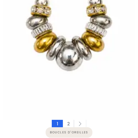
COLLIERS
Collier SAMANTHA
Collier en plaqué or et…
89,00
€
View Details
→
CHOIX DES OPTIONS
1
2
BOUCLES D'OREILLES