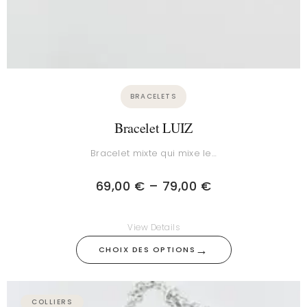
BRACELETS
Bracelet LUIZ
Bracelet mixte qui mixe le…
69,00
€
–
79,00
€
View Details
→
CHOIX DES OPTIONS
COLLIERS