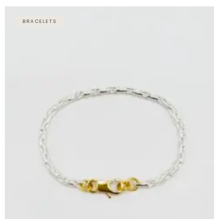
Plage
de
BRACELETS
prix :
69,00 €
à
79,00 €