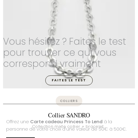
Vous hésitez ? Faites le test
pour trouver ce qui vous
correspond vraiment
FAITES LE TEST
COLLIERS
Collier SANDRO
Offrez une
Carte cadeau Princess To Lend
à la
Collection mixte collier + bracelet…
personne de votre choix d’une valeur de 50€ à 500€.