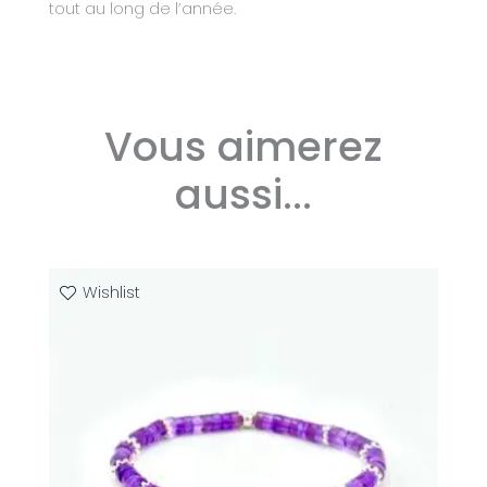
tout au long de l’année.
Vous aimerez
aussi...
Plage
Ce
Wishlist
de
produit
prix :
59,00 €
a
à
plusieurs
79,00 €
variations.
Les
options
peuvent