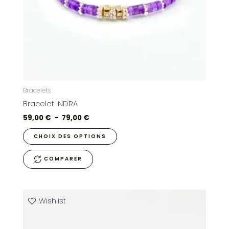
être
choisies
sur
la
page
du
produit
Bracelets
Bracelet INDRA
59,00
€
–
79,00
€
CHOIX DES OPTIONS
COMPARER
Plage
Ce
Wishlist
de
produit
prix :
59,00 €
a
à