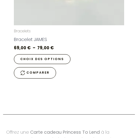
page
du
produit
Bracelets
Bracelet JAMES
69,00
€
–
79,00
€
CHOIX DES OPTIONS
COMPARER
Offrez une
Carte cadeau Princess To Lend
à la