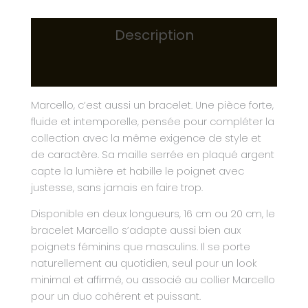
Description
Informations complémentaires
Marcello, c’est aussi un bracelet. Une pièce forte,
fluide et intemporelle, pensée pour compléter la
collection avec la même exigence de style et
de caractère. Sa maille serrée en plaqué argent
capte la lumière et habille le poignet avec
justesse, sans jamais en faire trop.
Disponible en deux longueurs, 16 cm ou 20 cm, le
bracelet Marcello s’adapte aussi bien aux
poignets féminins que masculins. Il se porte
naturellement au quotidien, seul pour un look
minimal et affirmé, ou associé au collier Marcello
pour un duo cohérent et puissant.