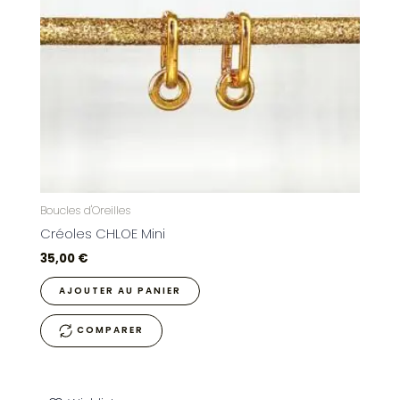
Boucles d'Oreilles
Créoles CHLOE Mini
35,00
€
AJOUTER AU PANIER
COMPARER
Ce