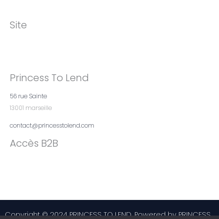
Site
Princess To Lend
56 rue Sainte
13001 marseille
contact@princesstolend.com
Accès B2B
Copyright © 2024 PRINCESS TO LEND. Powered by PRINCESS