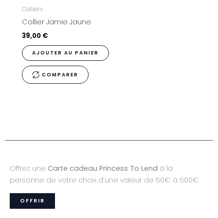
Colliers
Collier Jamie Jaune
39,00
€
AJOUTER AU PANIER
COMPARER
Offrez une
Carte cadeau Princess To Lend
à la
personne de votre choix d’une valeur de 50€ à 500€.
OFFRIR