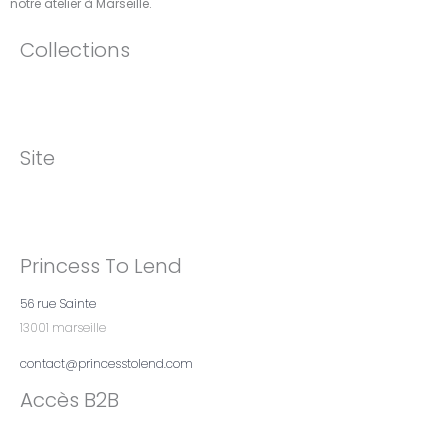
notre atelier à Marseille.​
Collections
Site
Princess To Lend
56 rue Sainte
13001 marseille
contact@princesstolend.com
Accès B2B