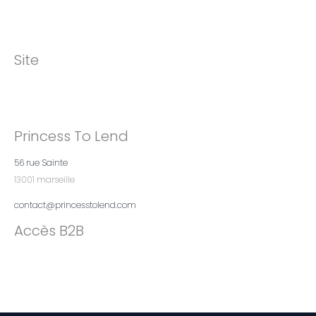
Site
Princess To Lend
56 rue Sainte
13001 marseille
contact@princesstolend.com
Accès B2B