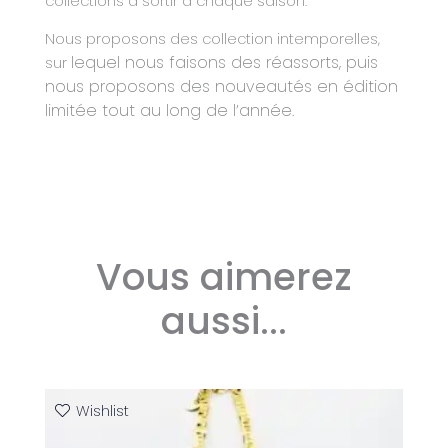
collections à sortir à chaque saison.
Nous proposons des collection intemporelles,
lequel nous faisons des réassorts, puis
sur
nous proposons des nouveautés en édition
limitée tout au long de l’année.
Vous aimerez
aussi...
Plage
Ce
Wishlist
de
produit
prix :
59,00 €
a