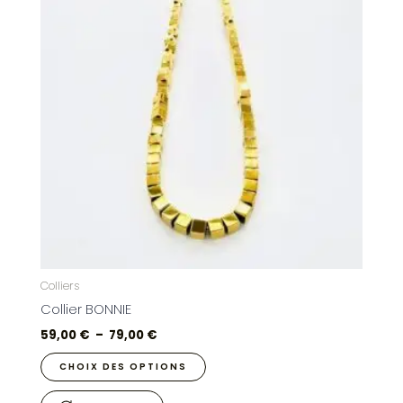
à
plusieurs
79,00 €
variations.
Les
options
peuvent
être
choisies
sur
la
page
du
produit
Colliers
Collier BONNIE
59,00
€
–
79,00
€
CHOIX DES OPTIONS