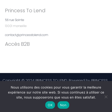
Princess To Lend
56 rue Sainte
13001 marseille
contact@princesstolend.com
Accès B2B
Copyright © 2024 PRINCESS TO LEND. Powered by PRINCESS
TO LEND
Nous utilisons des cookies pour vous garantir la meilleure
expérience sur notre site web. Si vous continuez à utiliser ce
site, nous supposerons que vous en êtes satisfait.
F
T
Y
a
w
o
OK
Non
c
i
u