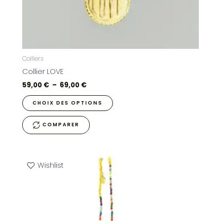
la
page
du
produit
Colliers
Collier LOVE
59,00
€
–
69,00
€
CHOIX DES OPTIONS
COMPARER
Wishlist