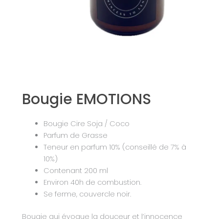
Bougie EMOTIONS
Bougie Cire Soja / Coco
Parfum de Grasse
Teneur en parfum 10% (conseillé de 7% à
10%)
Contenant 200 ml
Environ 40h de combustion.
Se ferme, couvercle noir.
Bougie qui évoque la douceur et l’innocence